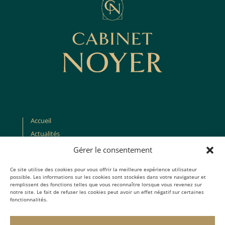
Accueil
Actualités
À propos
Gérer le consentement
Recrutement
Ce site utilise des cookies pour vous offrir la meilleure expérience utilisateur
Contact
possible. Les informations sur les cookies sont stockées dans votre navigateur et
remplissent des fonctions telles que vous reconnaître lorsque vous revenez sur
notre site. Le fait de refuser les cookies peut avoir un effet négatif sur certaines
Cabinet Noyer
fonctionnalités.
7 rue Francisque Sarcey,
75116 Paris