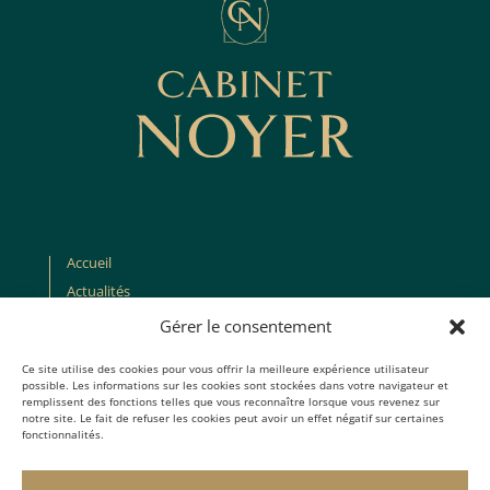
Accueil
Actualités
À propos
Gérer le consentement
Recrutement
Ce site utilise des cookies pour vous offrir la meilleure expérience utilisateur
Contact
possible. Les informations sur les cookies sont stockées dans votre navigateur et
remplissent des fonctions telles que vous reconnaître lorsque vous revenez sur
notre site. Le fait de refuser les cookies peut avoir un effet négatif sur certaines
Cabinet Noyer
fonctionnalités.
7 rue Francisque Sarcey,
75116 Paris