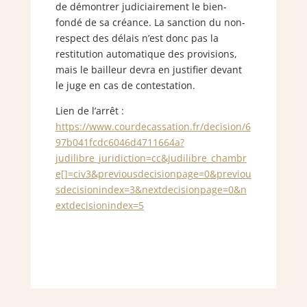
de démontrer judiciairement le bien-
fondé de sa créance. La sanction du non-
respect des délais n’est donc pas la
restitution automatique des provisions,
mais le bailleur devra en justifier devant
le juge en cas de contestation.
Lien de l’arrêt :
https://www.courdecassation.fr/decision/6
97b041fcdc6046d4711664a?
judilibre_juridiction=cc&judilibre_chambr
e[]=civ3&previousdecisionpage=0&previou
sdecisionindex=3&nextdecisionpage=0&n
extdecisionindex=5