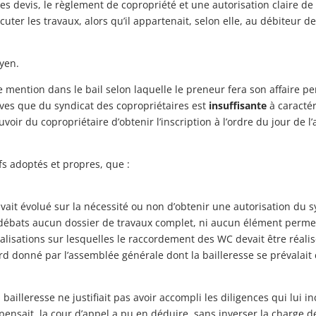
es devis, le règlement de copropriété et une autorisation claire d
xécuter les travaux, alors qu’il appartenait, selon elle, au débiteur d
yen.
e mention dans le bail selon laquelle le preneur fera son affaire pe
ives que du syndicat des copropriétaires est
insuffisante
à caracté
uvoir du copropriétaire d’obtenir l’inscription à l’ordre du jour de
fs adoptés et propres, que :
 avait évolué sur la nécessité ou non d’obtenir une autorisation du s
x débats aucun dossier de travaux complet, ni aucun élément permet
isations sur lesquelles le raccordement des WC devait être réalis
ccord donné par l’assemblée générale dont la bailleresse se prévalait
a bailleresse ne justifiait pas avoir accompli les diligences qui lui
ispensait, la cour d’appel a pu en déduire, sans inverser la charge