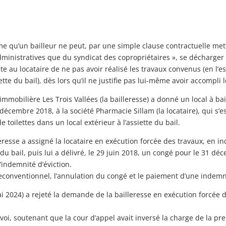
me qu’un bailleur ne peut, par une simple clause contractuelle met
administratives que du syndicat des copropriétaires », se décharger
e au locataire de ne pas avoir réalisé les travaux convenus (en l’es
iette du bail), dès lors qu’il ne justifie pas lui-même avoir accompl
le immobilière Les Trois Vallées (la bailleresse) a donné un local à 
décembre 2018, à la société Pharmacie Sillam (la locataire), qui s’
toilettes dans un local extérieur à l’assiette du bail.
eresse a assigné la locataire en exécution forcée des travaux, en i
du bail, puis lui a délivré, le 29 juin 2018, un congé pour le 31 d
’indemnité d’éviction.
re reconventionnel, l’annulation du congé et le paiement d’une indemni
i 2024) a rejeté la demande de la bailleresse en exécution forcée de
oi, soutenant que la cour d’appel avait inversé la charge de la pre