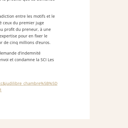
diction entre les motifs et le
pté ceux du premier juge
au profit du preneur, à une
xpertise pour en fixer le
r de cinq millions d’euros.
a demande d’indemnité
renvoi et condamne la SCI Les
n=cc&judilibre_chambre%5B%5D
1