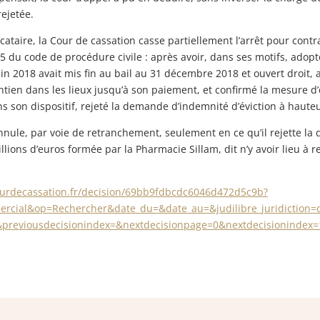
rejetée.
ocataire, la Cour de cassation casse partiellement l’arrêt pour contra
455 du code de procédure civile : après avoir, dans ses motifs, ado
in 2018 avait mis fin au bail au 31 décembre 2018 et ouvert droit, 
ntien dans les lieux jusqu’à son paiement, et confirmé la mesure d’e
ns son dispositif, rejeté la demande d’indemnité d’éviction à hauteu
annule, par voie de retranchement, seulement en ce qu’il rejette l
llions d’euros formée par la Pharmacie Sillam, dit n’y avoir lieu à 
ourdecassation.fr/decision/69bb9fdbcdc6046d472d5c9b?
mmercial&op=Rechercher&date_du=&date_au=&judilibre_juridictio
&previousdecisionindex=&nextdecisionpage=0&nextdecisionindex=