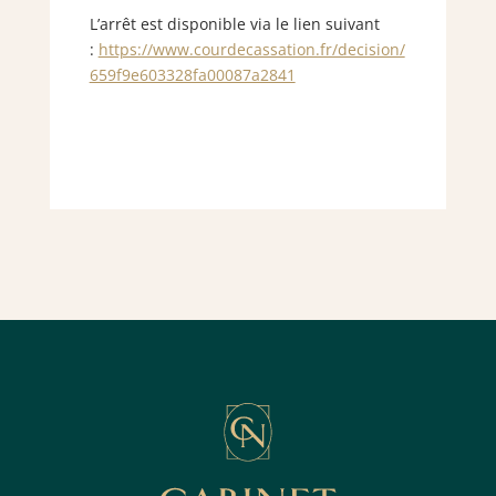
L’arrêt est disponible via le lien suivant
:
https://www.courdecassation.fr/decision/
659f9e603328fa00087a2841