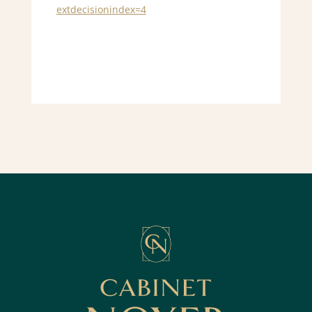
extdecisionindex=4