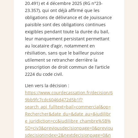
20.491) et 4 décembre 2025 (RG n°23-
23.357), qui ont déjà affirmé que les
obligations de délivrance et de jouissance
paisible sont des obligations continues
exigibles pendant toute la durée du bail,
leur manquement persistant permettant
au locataire d’agir, notamment en
résiliation, sans que le bailleur puisse
utilement se retrancher derrière la
prescription de droit commun de l’article
2224 du code civil.
LIen vers la décision :
https://www.courdecassation.fr/decision/6
9bb9fc7cdc6046d472d5b1f?
search_api_fulltext=bail+commercial&op=
Rechercher&date_du=&date_au=&judilibr
e_juridiction=cc&judilibre_chambre%5B%
5D=civ3&previousdecisionpage=0&previou
sdecisionindex=2&nextdecisionpage=0&n