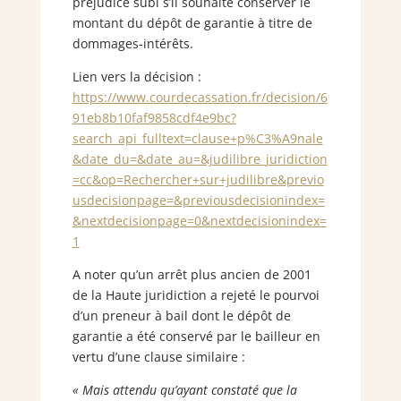
préjudice subi s’il souhaite conserver le
montant du dépôt de garantie à titre de
dommages-intérêts.
Lien vers la décision :
https://www.courdecassation.fr/decision/6
91eb8b10faf9858cdf4e9bc?
search_api_fulltext=clause+p%C3%A9nale
&date_du=&date_au=&judilibre_juridiction
=cc&op=Rechercher+sur+judilibre&previo
usdecisionpage=&previousdecisionindex=
&nextdecisionpage=0&nextdecisionindex=
1
A noter qu’un arrêt plus ancien de 2001
de la Haute juridiction a rejeté le pourvoi
d’un preneur à bail dont le dépôt de
garantie a été conservé par le bailleur en
vertu d’une clause similaire :
« Mais attendu qu’ayant constaté que la