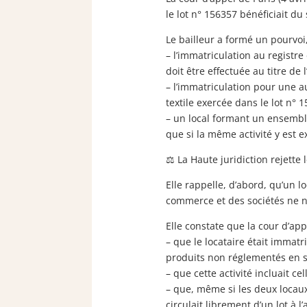
le lot n° 156357 bénéficiait d
Le bailleur a formé un pourvoi
– l’immatriculation au registr
doit être effectuée au titre de l
– l’immatriculation pour une au
textile exercée dans le lot n° 1
– un local formant un ensemble
que si la même activité y est e
⚖ La Haute juridiction rejette 
Elle rappelle, d’abord, qu’un l
commerce et des sociétés ne n
Elle constate que la cour d’appe
– que le locataire était immatr
produits non réglementés en s
– que cette activité incluait ce
– que, même si les deux locaux
circulait librement d’un lot à l’