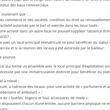
u statut des baux commerciaux.
, soutenant que :
e du commerce et des sociétés, condition du droit au renouvellement
’activité autorisée par le bail et exercée dans les lieux loués ;
tre activité dans un autre local ne pouvait suppléer l’absence d’imm
56357 ;
 avec un local principal immatriculé ne peut bénéficier du statut 
xercée et si la réunion des locaux a été autorisée par le bailleur.
le pourvoi.
ocal qui forme un ensemble avec le local principal d’exploitation i
écessite pas une immatriculation distincte pour bénéficier du sta
l a relevé :
iculé, à l’adresse des locaux, pour une activité de « parfumerie et ar
édentaire et ambulant » ;
lle de « textiles, lingerie et tous accessoires de mode » ;
 disposaient chacun d’une entrée, aucune barrière physique ne les 
autre ;