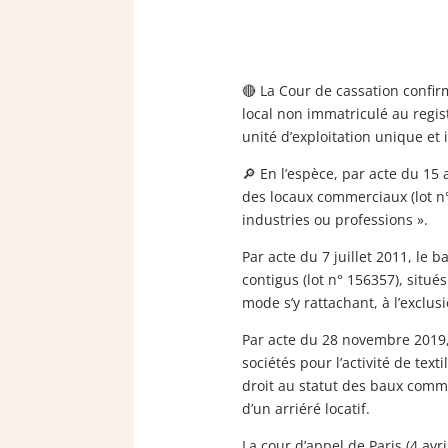
🔴 La Cour de cassation confir
local non immatriculé au regis
unité d’exploitation unique et 
🔎 En l’espèce, par acte du 15 
des locaux commerciaux (lot n°
industries ou professions ».
Par acte du 7 juillet 2011, l
contigus (lot n° 156357), situés
mode s’y rattachant, à l’exclu
Par acte du 28 novembre 2019, 
sociétés pour l’activité de tex
droit au statut des baux comme
d’un arriéré locatif.
La cour d’appel de Paris (4 avr