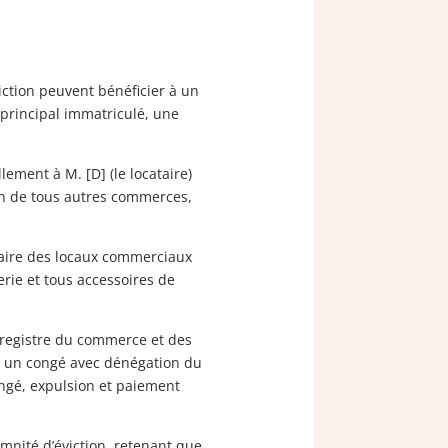
iction peuvent bénéficier à un
 principal immatriculé, une
lement à M. [D] (le locataire)
ion de tous autres commerces,
taire des locaux commerciaux
gerie et tous accessoires de
u registre du commerce et des
357, un congé avec dénégation du
ongé, expulsion et paiement
emnité d’éviction, retenant que