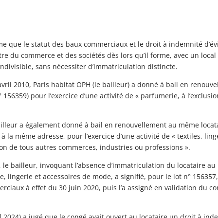
me que le statut des baux commerciaux et le droit à indemnité d’év
tre du commerce et des sociétés dès lors qu’il forme, avec un local
indivisible, sans nécessiter d’immatriculation distincte.
avril 2010, Paris habitat OPH (le bailleur) a donné à bail en renouvel
 156359) pour l’exercice d’une activité de « parfumerie, à l’exclus
e bailleur a également donné à bail en renouvellement au même loca
 à la même adresse, pour l’exercice d’une activité de « textiles, lin
sion de tous autres commerces, industries ou professions ».
le bailleur, invoquant l’absence d’immatriculation du locataire a
tile, lingerie et accessoires de mode, a signifié, pour le lot n° 156
rciaux à effet du 30 juin 2020, puis l’a assigné en validation du c
il 2024) a jugé que le congé avait ouvert au locataire un droit à ind