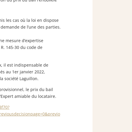
is les cas où la loi en dispose
a demande de l’une des parties.
 une mesure d’expertise
e R. 145-30 du code de
x, il est indispensable de
ués au 1er janvier 2022,
a société Laguillon.
provisionnel, le prix du bail
’Expert amiable du locataire.
8f70?
previousdecisionpage=0&previo