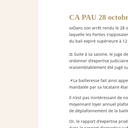
CA PAU 28 octobr
📜Dans son arrêt rendu le 28 oc
laquelle les Parties s’opposai
du bail expiré supérieure à 12
⚖️ Suite à sa saisine, le jug
ordonner d’expertise judiciaire.
vraisemblablement été jugé suf
📌La bailleresse fait ainsi app
mandatée par sa locataire étai
Il n’est pas inintéressant de n
moyennant loyer annuel plafon
de déplafonnement de la baill
Or, le rapport d’expertise prod
dans le rapport d’expertise jud