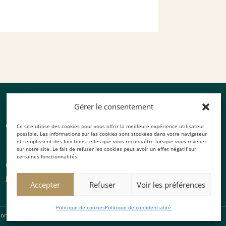
Gérer le consentement
Cabinet Noyer
Ce site utilise des cookies pour vous offrir la meilleure expérience utilisateur
possible. Les informations sur les cookies sont stockées dans votre navigateur
7 rue Francisque Sarcey,
et remplissent des fonctions telles que vous reconnaître lorsque vous revenez
sur notre site. Le fait de refuser les cookies peut avoir un effet négatif sur
75116 Paris
certaines fonctionnalités.
01 87 66 82 62
jeanmarc@cabinetnoyer.com
Accepter
Refuser
Voir les préférences
Politique de cookies
Politique de confidentialité
ons légales & CGU
|
Politique de confidentialité
|
Politique de cookies