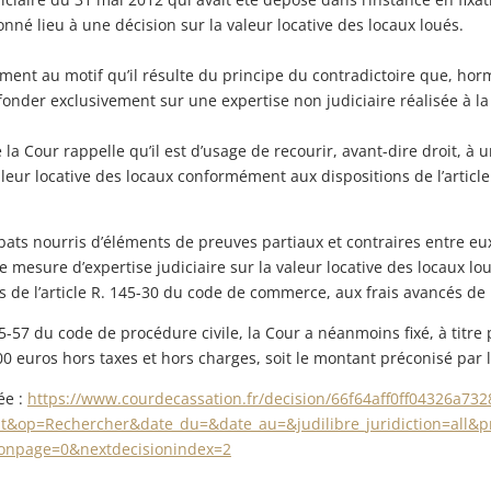
nné lieu à une décision sur la valeur locative des locaux loués.
ment au motif qu’il résulte du principe du contradictoire que, horm
fonder exclusivement sur une expertise non judiciaire réalisée à l
 la Cour rappelle qu’il est d’usage de recourir, avant-dire droit, à
valeur locative des locaux conformément aux dispositions de l’articl
débats nourris d’éléments de preuves partiaux et contraires entre eu
ne mesure d’expertise judiciaire sur la valeur locative des locaux lo
de l’article R. 145-30 du code de commerce, aux frais avancés de l
45-57 du code de procédure civile, la Cour a néanmoins fixé, à titre 
 euros hors taxes et hors charges, soit le montant préconisé par l
ée :
https://www.courdecassation.fr/decision/66f64aff0ff04326a732
nt&op=Rechercher&date_du=&date_au=&judilibre_juridiction=all&
ionpage=0&nextdecisionindex=2