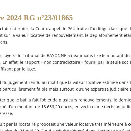
e 2024 RG n°23/01865
tobre dernier, la Cour d’appel de PAU traite d’un litige classique d
ent sur la valeur locative de renouvellement, le déplafonnement éta
 ans.
e des loyers du Tribunal de BAYONNE a néanmoins fixé le montant du
 En effet, le rapport – non contradictoire – fourni par la seule socié
fisant par le juge.
el du jugement rendu au motif que la valeur locative estimée dans l
t particulièrement faible mais surtout, qu’une expertise judiciaire 
oter que le bail a fait l’objet de plusieurs renouvellements, le der
né d’un montant de 13.636,20 euros, en vertu d’une décision judic
eresse.
uit par la locataire proposait une valeur locative très inférieure à 
iciaire du 31 mai 2012 qui avait été déposé dans l’instance en fixa