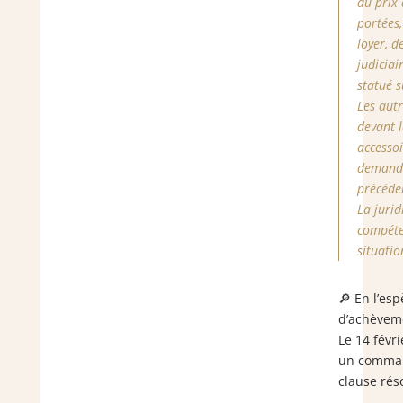
du prix 
portées,
loyer, d
judiciai
statué 
Les autr
devant l
accessoi
demande
précéde
La jurid
compéten
situatio
🔎 En l’esp
d’achèvemen
Le 14 févri
un comman
clause rés