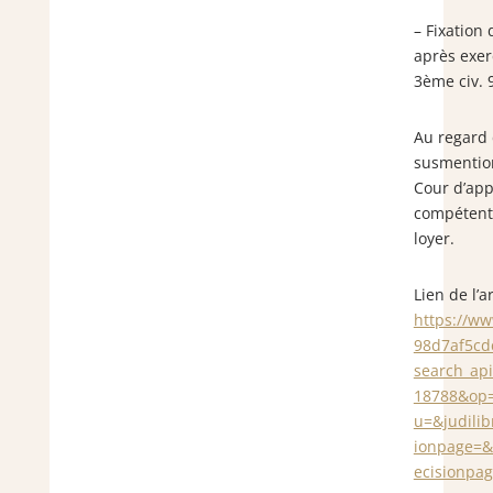
– Fixation
après exer
3ème civ. 
Au regard 
susmention
Cour d’app
compétente
loyer.
Lien de l’ar
https://ww
98d7af5cd
search_api
18788&op=
u=&judilib
ionpage=&
ecisionpa