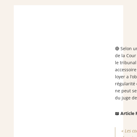
🔴 Selon u
de la Cour
le tribunal 
accessoire
loyer a l’o
régularité 
ne peut se
du juge des
📖 Articl
« Les co