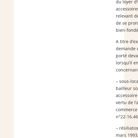
du loyer d
accessoire
relevant d
de se prono
bien-fond
A titre d’e
demande de
porté devan
lorsqu’il e
concernant
– sous-loca
bailleur sol
accessoire
vertu de l’
commerce (
n°22-16.46
– résiliati
mars 1993,