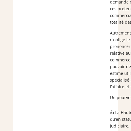
demande e
ces préten
commerciau
totalité d
Autrement 
n’oblige le
prononcer
relative au
commerce 
pouvoir de 
estimé util
spécialisé
l’affaire e
Un pourvoi
👍 La Haut
qu’en stat
judiciaire