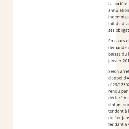
La société
annulatio
indemnisat
fait de di
ses obligat
En cours d
demande ad
baisse du 
janvier 20
Selon arrê
d’appel d
n°23/12302
rendu par
déclaré m
statuer sur
tendant à 
du 1er jan
tendant à 